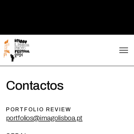
Menu
Contactos
C
o
n
t
a
c
t
o
s
PORTFOLIO REVIEW
portfolios@imagolisboa.pt