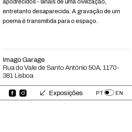
apodrecidos - sinais de uma civilização,
entretanto desaparecida. A gravação de um
poema é transmitida para o espaço.
Imago Garage
Rua do Vale de Santo António 50A, 1170-
381 Lisboa
Exposições
PT
EN
27 . 09 . 2024 → 26 . 10 . 2024
4ª feira - sábado → 14h30 – 18h30